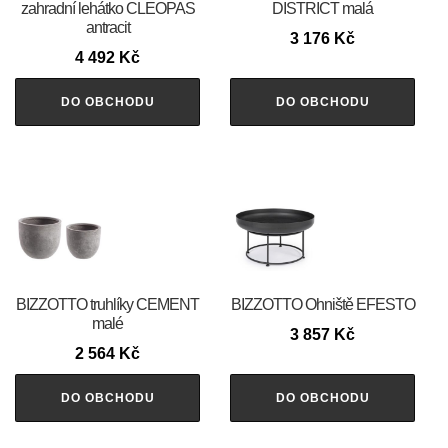
zahradní lehátko CLEOPAS
DISTRICT malá
antracit
3 176
Kč
4 492
Kč
DO OBCHODU
DO OBCHODU
BIZZOTTO truhlíky CEMENT
BIZZOTTO Ohniště EFESTO
malé
3 857
Kč
2 564
Kč
DO OBCHODU
DO OBCHODU