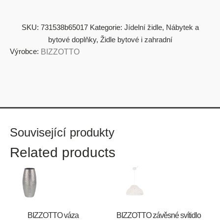
SKU:
731538b65017
Kategorie:
Jídelní židle
,
Nábytek a
bytové doplňky
,
Židle bytové i zahradní
Výrobce:
BIZZOTTO
Související produkty
Related products
BIZZOTTO váza
BIZZOTTO závěsné svítidlo