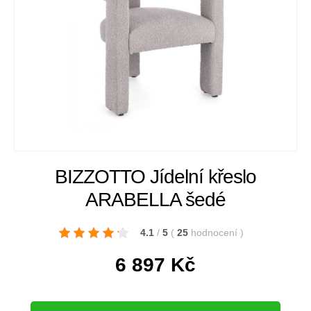
BIZZOTTO Jídelní křeslo
ARABELLA šedé
4.1
/
5
(
25
hodnocení
)
6 897
Kč