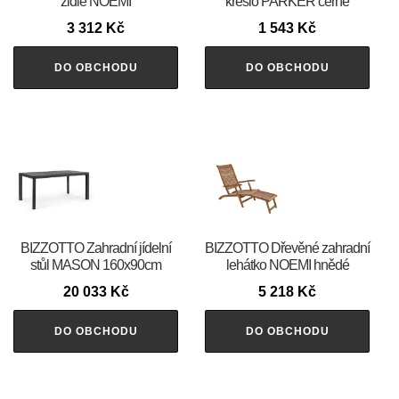
židle NOEMI
křeslo PARKER černé
3 312
Kč
1 543
Kč
DO OBCHODU
DO OBCHODU
BIZZOTTO Zahradní jídelní
BIZZOTTO Dřevěné zahradní
stůl MASON 160x90cm
lehátko NOEMI hnědé
20 033
Kč
5 218
Kč
DO OBCHODU
DO OBCHODU