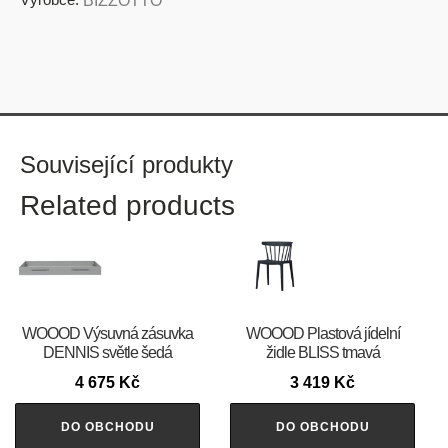
BIZZOTTO
Související produkty
Related products
WOOOD Výsuvná zásuvka
WOOOD Plastová jídelní
DENNIS světle šedá
židle BLISS tmavá
4 675
Kč
3 419
Kč
DO OBCHODU
DO OBCHODU