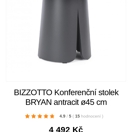
BIZZOTTO Konferenční stolek
BRYAN antracit ø45 cm
4.9
/
5
(
15
hodnocení
)
4 492
Kč