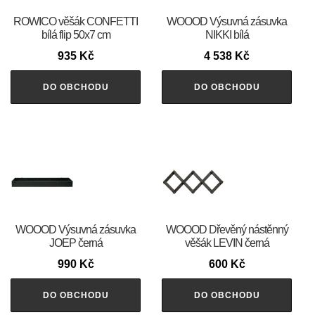
ROWICO věšák CONFETTI
WOOOD Výsuvná zásuvka
bílá flip 50x7 cm
NIKKI bílá
935
Kč
4 538
Kč
DO OBCHODU
DO OBCHODU
WOOOD Výsuvná zásuvka
WOOOD Dřevěný nástěnný
JOEP černá
věšák LEVIN černá
990
Kč
600
Kč
DO OBCHODU
DO OBCHODU