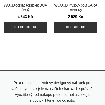
WOOD odkládací stolek DUA
WOOOD Plyšový pouf SARA
černý
krémový
4 543
Kč
2 589
Kč
DO OBCHODU
DO OBCHODU
Pokud hledáte trendový designový nábytek pro
vaše obydlí, tak jste na našich stránkách správně.
Využijte výhod nákupu přes internet a získejte
nábytek, kterým se odlišíte.