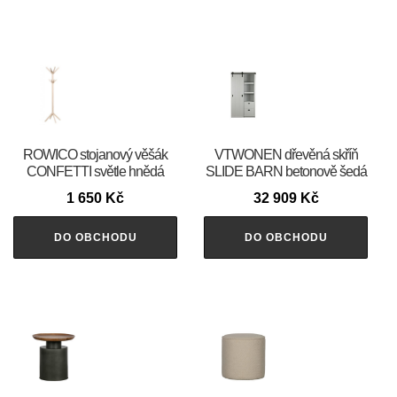
ROWICO stojanový věšák
VTWONEN dřevěná skříň
CONFETTI světle hnědá
SLIDE BARN betonově šedá
1 650
Kč
32 909
Kč
DO OBCHODU
DO OBCHODU