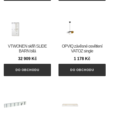
VTWONEN skříň SLIDE
OPVIQ závěsné osvětlení
BARN bílá
VATOZ single
32 909
Kč
1 178
Kč
DO OBCHODU
DO OBCHODU