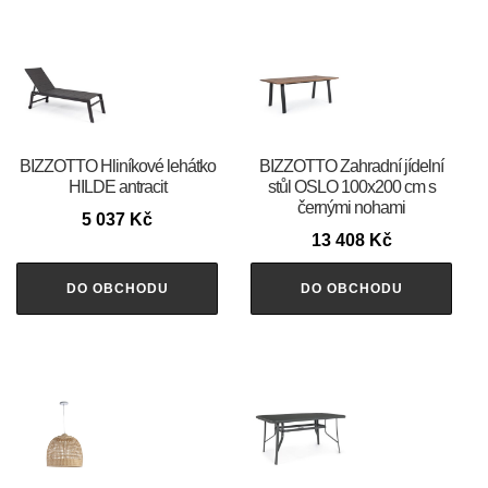
BIZZOTTO Hliníkové lehátko
BIZZOTTO Zahradní jídelní
HILDE antracit
stůl OSLO 100x200 cm s
černými nohami
5 037
Kč
13 408
Kč
DO OBCHODU
DO OBCHODU