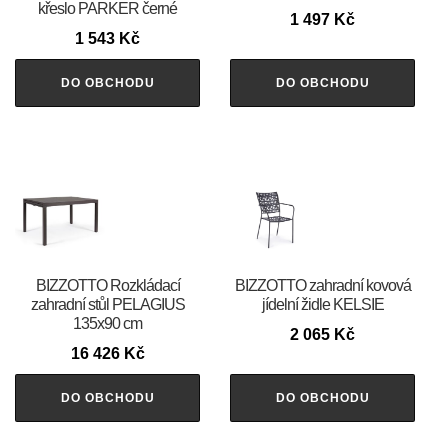
křeslo PARKER černé
1 497
Kč
1 543
Kč
DO OBCHODU
DO OBCHODU
BIZZOTTO Rozkládací
BIZZOTTO zahradní kovová
zahradní stůl PELAGIUS
jídelní židle KELSIE
135x90 cm
2 065
Kč
16 426
Kč
DO OBCHODU
DO OBCHODU