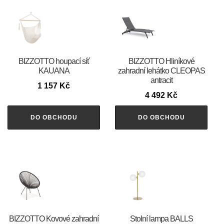
BIZZOTTO houpací síť
BIZZOTTO Hliníkové
KAUANA
zahradní lehátko CLEOPAS
antracit
1 157
Kč
4 492
Kč
DO OBCHODU
DO OBCHODU
BIZZOTTO Kovové zahradní
Stolní lampa BALLS