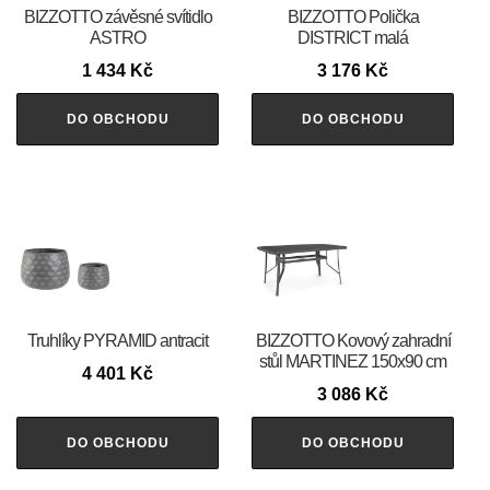
BIZZOTTO závěsné svítidlo
BIZZOTTO Polička
ASTRO
DISTRICT malá
1 434
Kč
3 176
Kč
DO OBCHODU
DO OBCHODU
Truhlíky PYRAMID antracit
BIZZOTTO Kovový zahradní
stůl MARTINEZ 150x90 cm
4 401
Kč
3 086
Kč
DO OBCHODU
DO OBCHODU