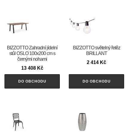
BIZZOTTO Zahradní jídelní
BIZZOTTO světelný řetěz
stůl OSLO 100x200 cm s
BRILLANT
černými nohami
2 414
Kč
13 408
Kč
DO OBCHODU
DO OBCHODU