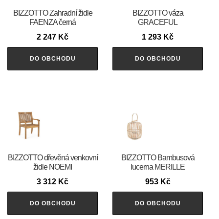
BIZZOTTO Zahradní židle
BIZZOTTO váza
FAENZA černá
GRACEFUL
2 247
Kč
1 293
Kč
DO OBCHODU
DO OBCHODU
BIZZOTTO dřevěná venkovní
BIZZOTTO Bambusová
židle NOEMI
lucerna MERILLE
3 312
Kč
953
Kč
DO OBCHODU
DO OBCHODU