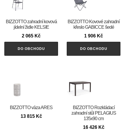
BIZZOTTO zahradní kovová
BIZZOTTO Kovové zahradní
jídelní židle KELSIE
křeslo GABICCE šedé
2 065
Kč
1 906
Kč
DO OBCHODU
DO OBCHODU
BIZZOTTO váza ARES
BIZZOTTO Rozkládací
zahradní stůl PELAGIUS
13 815
Kč
135x90 cm
16 426
Kč