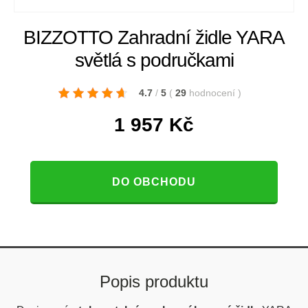
BIZZOTTO Zahradní židle YARA
světlá s područkami
4.7
/
5
(
29
hodnocení
)
1 957
Kč
DO OBCHODU
Popis produktu