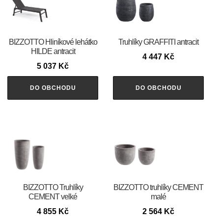
BIZZOTTO Hliníkové lehátko
Truhlíky GRAFFITI antracit
HILDE antracit
4 447
Kč
5 037
Kč
DO OBCHODU
DO OBCHODU
BIZZOTTO Truhlíky
BIZZOTTO truhlíky CEMENT
CEMENT velké
malé
4 855
Kč
2 564
Kč