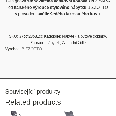
Designová
stohovatelná venkovní kovová židle
YARA
od
italského výrobce stylového nábytku
BIZZOTTO
v provedení
světle šedého lakovaného kovu.
SKU:
37bcf28b31cc
Kategorie:
Nábytek a bytové doplňky
,
Zahradní nábytek
,
Zahradní židle
Výrobce:
BIZZOTTO
Související produkty
Related products