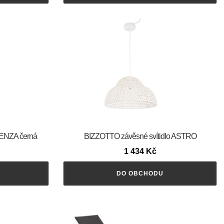
AENZA černá
BIZZOTTO závěsné svítidlo ASTRO
1 434
Kč
DO OBCHODU