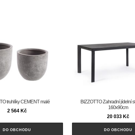
O truhlíky CEMENT malé
BIZZOTTO Zahradní jídelní 
160x90cm
2 564
Kč
20 033
Kč
DO OBCHODU
DO OBCHODU