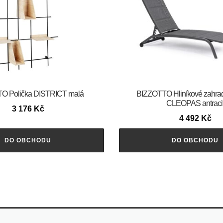
O Polička DISTRICT malá
BIZZOTTO Hliníkové zahrad
CLEOPAS antraci
3 176
Kč
4 492
Kč
DO OBCHODU
DO OBCHODU