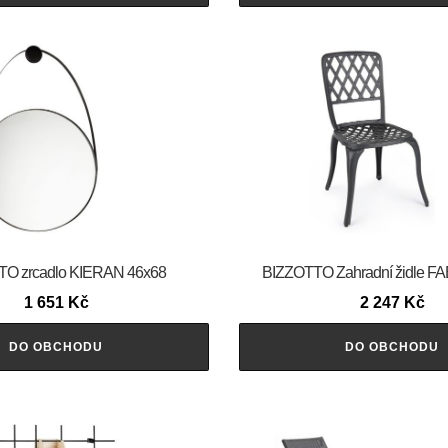
O zrcadlo KIERAN 46x68
BIZZOTTO Zahradní židle F
1 651
Kč
2 247
Kč
DO OBCHODU
DO OBCHODU