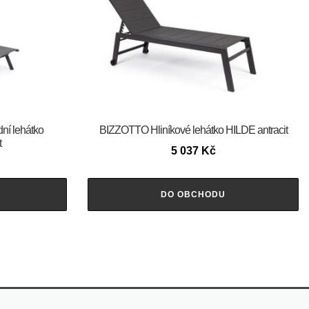
ní lehátko
BIZZOTTO Hliníkové lehátko HILDE antracit
t
5 037
Kč
DO OBCHODU