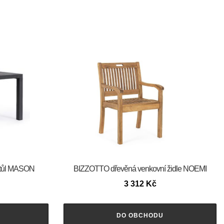
stůl MASON
BIZZOTTO dřevěná venkovní židle NOEMI
3 312
Kč
DO OBCHODU