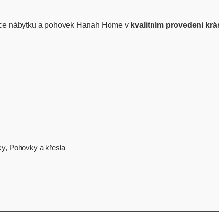
ce nábytku a pohovek Hanah Home v
kvalitním provedení krá
ky
,
Pohovky a křesla