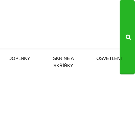
DOPLŇKY
SKŘÍNĚ A
OSVĚTLENÍ
SKŘÍŇKY