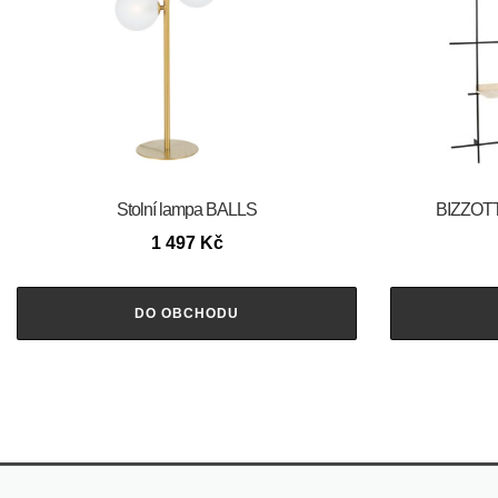
Stolní lampa BALLS
BIZZOTT
1 497
Kč
DO OBCHODU