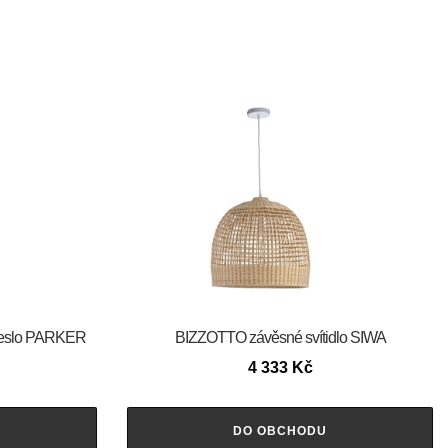
řeslo PARKER
BIZZOTTO závěsné svítidlo SIWA
4 333
Kč
DO OBCHODU