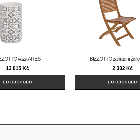
ZZOTTO váza ARES
BIZZOTTO zahradní židl
13 815
Kč
2 382
Kč
DO OBCHODU
DO OBCHODU