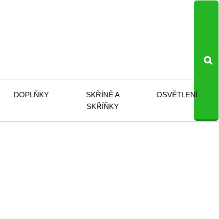
DOPLŇKY
SKŘÍNĚ A
OSVĚTLENÍ
SKŘÍŇKY