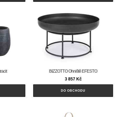
racit
BIZZOTTO Ohniště EFESTO
3 857
Kč
DO OBCHODU