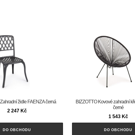
ahradní židle FAENZA černá
BIZZOTTO Kovové zahradní k
černé
2 247
Kč
1 543
Kč
DO OBCHODU
DO OBCHODU