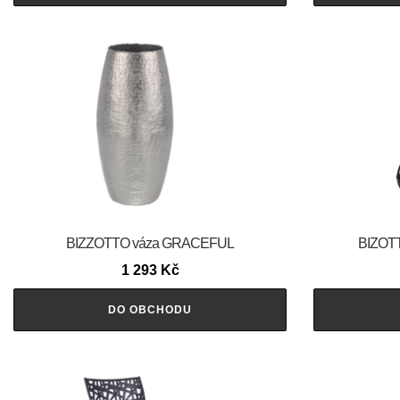
BIZZOTTO váza GRACEFUL
BIZOTT
1 293
Kč
DO OBCHODU