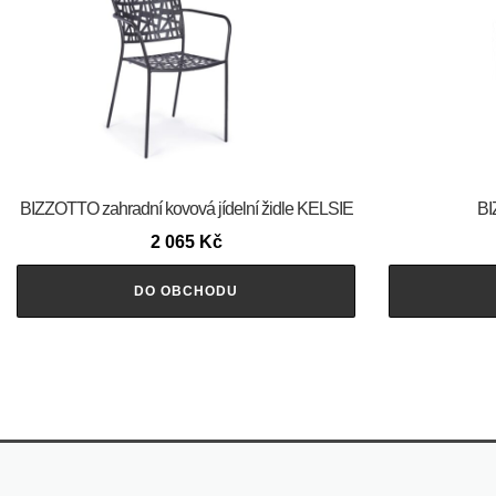
BIZZOTTO zahradní kovová jídelní židle KELSIE
BI
2 065
Kč
DO OBCHODU