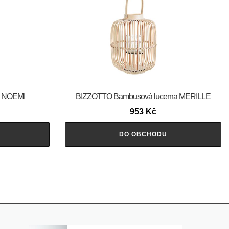
e NOEMI
BIZZOTTO Bambusová lucerna MERILLE
953
Kč
DO OBCHODU