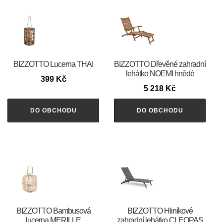
BIZZOTTO Lucerna THAI
BIZZOTTO Dřevěné zahradní
lehátko NOEMI hnědé
399
Kč
5 218
Kč
DO OBCHODU
DO OBCHODU
BIZZOTTO Bambusová
BIZZOTTO Hliníkové
lucerna MERILLE
zahradní lehátko CLEOPAS