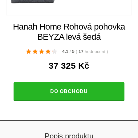
Hanah Home Rohová pohovka
BEYZA levá šedá
4.1
/
5
(
17
hodnocení
)
37 325
Kč
DO OBCHODU
Popis produktu