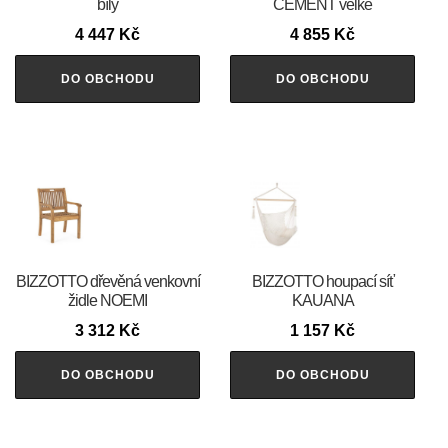
bílý
CEMENT velké
4 447
Kč
4 855
Kč
DO OBCHODU
DO OBCHODU
BIZZOTTO dřevěná venkovní
BIZZOTTO houpací síť
židle NOEMI
KAUANA
3 312
Kč
1 157
Kč
DO OBCHODU
DO OBCHODU