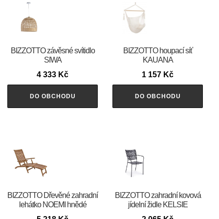
BIZZOTTO závěsné svítidlo
BIZZOTTO houpací síť
SIWA
KAUANA
4 333
Kč
1 157
Kč
DO OBCHODU
DO OBCHODU
BIZZOTTO Dřevěné zahradní
BIZZOTTO zahradní kovová
lehátko NOEMI hnědé
jídelní židle KELSIE