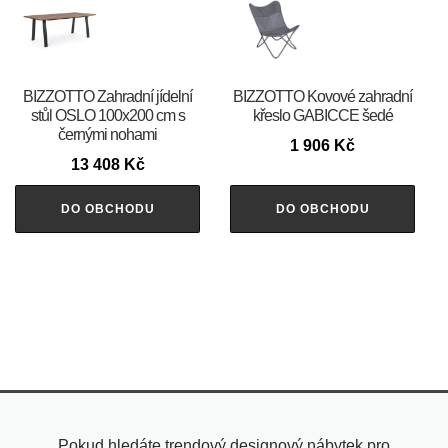
BIZZOTTO Zahradní jídelní
BIZZOTTO Kovové zahradní
stůl OSLO 100x200 cm s
křeslo GABICCE šedé
černými nohami
1 906
Kč
13 408
Kč
DO OBCHODU
DO OBCHODU
Pokud hledáte trendový designový nábytek pro