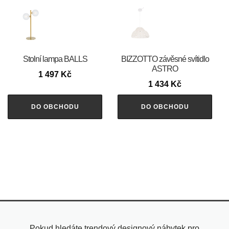
Stolní lampa BALLS
BIZZOTTO závěsné svítidlo
ASTRO
1 497
Kč
1 434
Kč
DO OBCHODU
DO OBCHODU
Pokud hledáte trendový designový nábytek pro