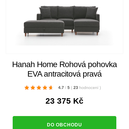
Hanah Home Rohová pohovka
EVA antracitová pravá
4.7
/
5
(
23
hodnocení
)
23 375
Kč
DO OBCHODU