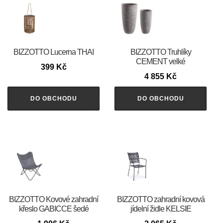
BIZZOTTO Lucerna THAI
BIZZOTTO Truhlíky
CEMENT velké
399
Kč
4 855
Kč
DO OBCHODU
DO OBCHODU
BIZZOTTO Kovové zahradní
BIZZOTTO zahradní kovová
křeslo GABICCE šedé
jídelní židle KELSIE