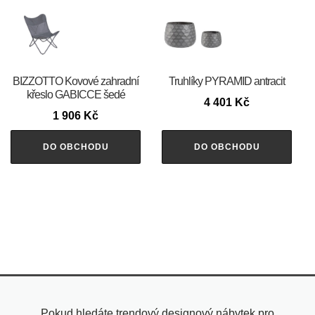
BIZZOTTO Kovové zahradní
Truhlíky PYRAMID antracit
křeslo GABICCE šedé
4 401
Kč
1 906
Kč
DO OBCHODU
DO OBCHODU
Pokud hledáte trendový designový nábytek pro