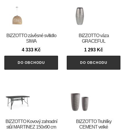
BIZZOTTO závěsné svítidlo
BIZZOTTO váza
SIWA
GRACEFUL
4 333
Kč
1 293
Kč
DO OBCHODU
DO OBCHODU
BIZZOTTO Kovový zahradní
BIZZOTTO Truhlíky
stůl MARTINEZ 150x90 cm
CEMENT velké