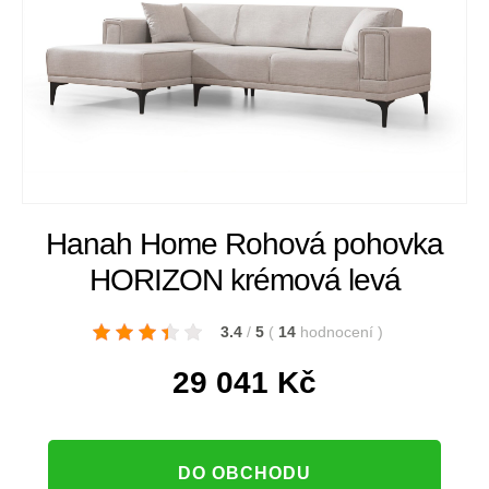
Hanah Home Rohová pohovka
HORIZON krémová levá
3.4
/
5
(
14
hodnocení
)
29 041
Kč
DO OBCHODU