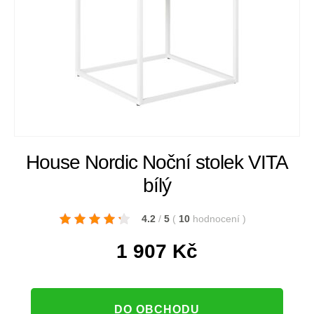
House Nordic Noční stolek VITA
bílý
4.2
/
5
(
10
hodnocení
)
1 907
Kč
DO OBCHODU