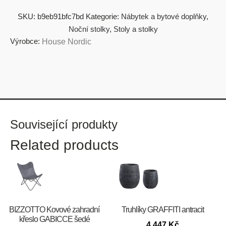
SKU:
b9eb91bfc7bd
Kategorie:
Nábytek a bytové doplňky
,
Noční stolky
,
Stoly a stolky
Výrobce:
House Nordic
Související produkty
Related products
BIZZOTTO Kovové zahradní
Truhlíky GRAFFITI antracit
křeslo GABICCE šedé
4 447
Kč