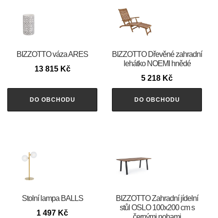
BIZZOTTO váza ARES
BIZZOTTO Dřevěné zahradní
lehátko NOEMI hnědé
13 815
Kč
5 218
Kč
DO OBCHODU
DO OBCHODU
Stolní lampa BALLS
BIZZOTTO Zahradní jídelní
stůl OSLO 100x200 cm s
1 497
Kč
černými nohami