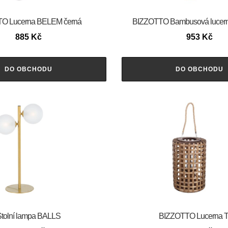
O Lucerna BELEM černá
BIZZOTTO Bambusová lucer
885
Kč
953
Kč
DO OBCHODU
DO OBCHODU
tolní lampa BALLS
BIZZOTTO Lucerna 