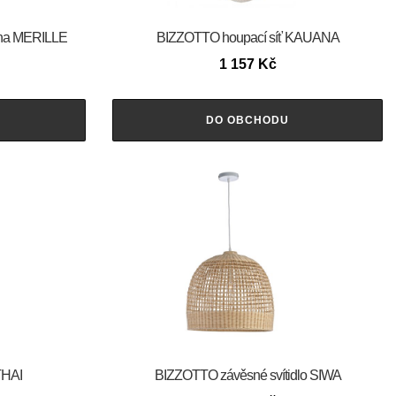
na MERILLE
BIZZOTTO houpací síť KAUANA
1 157
Kč
DO OBCHODU
THAI
BIZZOTTO závěsné svítidlo SIWA