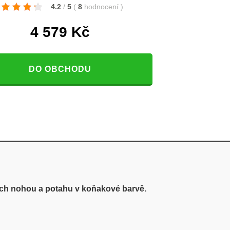
4.2
/
5
(
8
hodnocení
)
4 579
Kč
DO OBCHODU
ch nohou a potahu v koňakové barvě.