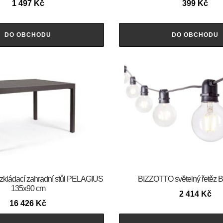
1 497
Kč
399
Kč
DO OBCHODU
DO OBCHODU
ládací zahradní stůl PELAGIUS
BIZZOTTO světelný řetěz
135x90 cm
2 414
Kč
16 426
Kč