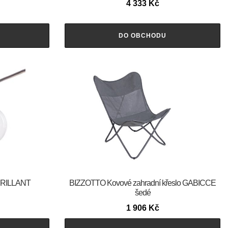
4 333
Kč
DO OBCHODU
 BRILLANT
BIZZOTTO Kovové zahradní křeslo GABICCE
šedé
1 906
Kč