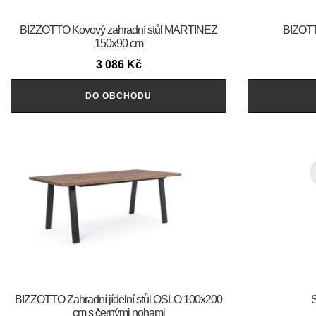
BIZZOTTO Kovový zahradní stůl MARTINEZ
BIZOTT
150x90 cm
3 086
Kč
DO OBCHODU
BIZZOTTO Zahradní jídelní stůl OSLO 100x200
S
cm s černými nohami