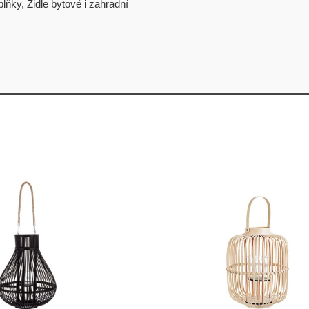
plňky
,
Židle bytové i zahradní