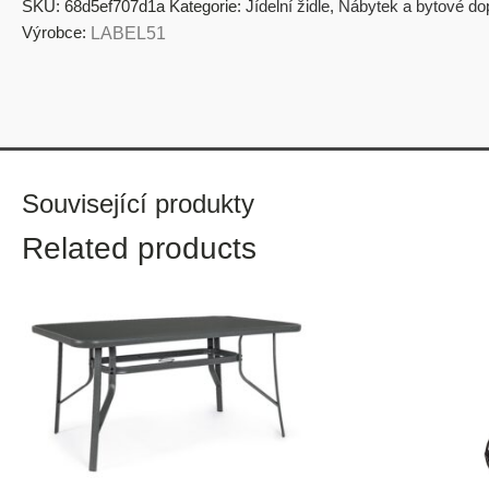
SKU:
68d5ef707d1a
Kategorie:
Jídelní židle
,
Nábytek a bytové do
Výrobce:
LABEL51
Související produkty
Related products