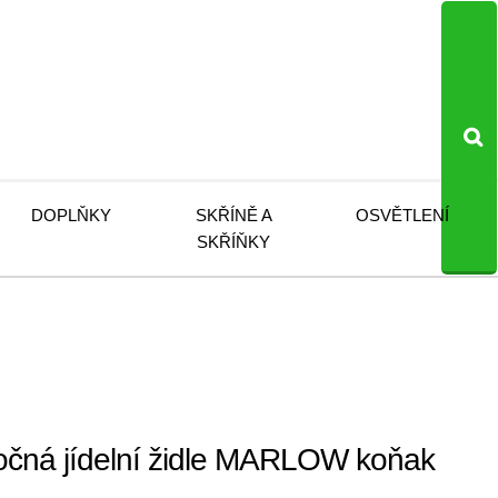
DOPLŇKY
SKŘÍNĚ A
OSVĚTLENÍ
SKŘÍŇKY
čná jídelní židle MARLOW koňak