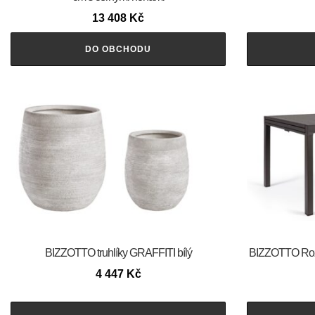
13 408
Kč
DO OBCHODU
BIZZOTTO truhlíky GRAFFITI bílý
BIZZOTTO Rozk
4 447
Kč